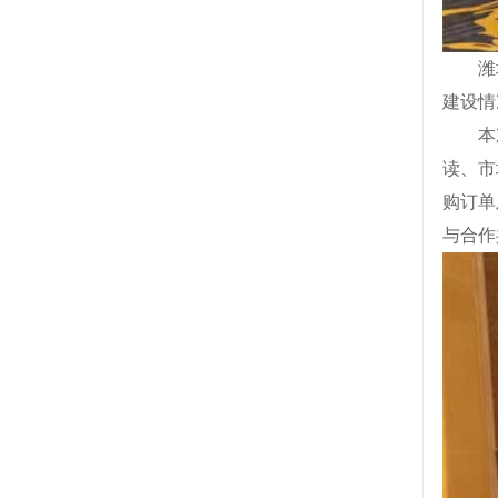
潍
建设情
本
读、市
购订单
与合作