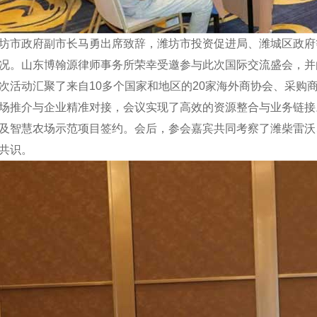
坊市政府副市长马勇出席致辞，潍坊市投资促进局、潍城区政府
况。山东博翰源律师事务所荣幸受邀参与此次国际交流盛会，并
次活动汇聚了来自10多个国家和地区的20家海外商协会、采购商
场推介与企业精准对接，会议实现了高效的资源整合与业务链接
及智慧农场示范项目签约。会后，参会嘉宾共同考察了潍柴雷沃
共识。