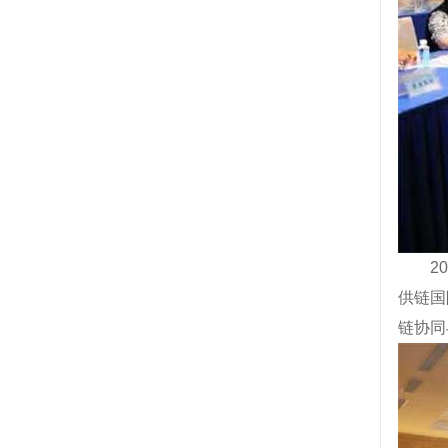
2
供链国
链协同